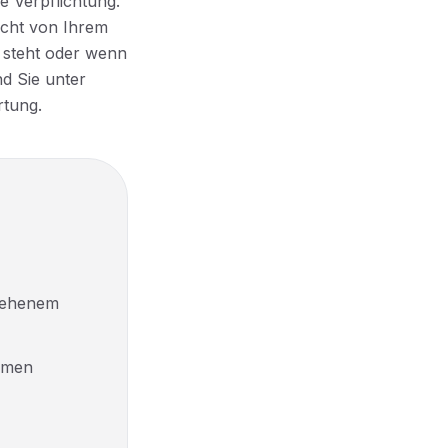
ge Verpflichtung.
icht von Ihrem
 steht oder wenn
nd Sie unter
rtung.
esehenem
ormen