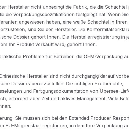
r Hersteller nicht unbedingt die Fabrik, die die Schachtel 
, die die Verpackungsspezifikationen festgelegt hat. Wenn Si
eferanten angewiesen haben, eine weiße Schachtel in Ihr
erzustellen, sind Sie der Hersteller. Die Konformitätserklä
ische Dossier gehört Ihnen. Die Herstellerregistrierung in
 dem Ihr Produkt verkauft wird, gehört Ihnen.
 praktische Probleme für Betreiber, die OEM-Verpackung a
hinesische Hersteller sind nicht durchgängig darauf vorb
che Dossiers bereitzustellen. Die richtigen Prüfberichte,
üsselungen und Fertigungsdokumentation von Übersee-Lief
lich, erfordert aber Zeit und aktives Management. Viele Bet
nnen.
rierung. Sie müssen sich bei den Extended Producer Respons
m EU-Mitgliedstaat registrieren, in dem Ihre Verpackung a