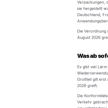
Verpackungen, d
sie hergestellt
Deutschland, Fra
Anwendungsbere
Die Verordnung re
August 2026 grei
Was ab sof
Es gibt viel Lär
Wiederverwendung
Großteil gilt ers
2026 greift.
Die Konformitäts
Verkehr gebracht