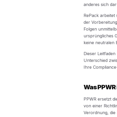
anderes sich da
RePack arbeitet
der Vorbereitung
Folgen unmittelb
ursprüngliches G
keine neutralen 
Dieser Leitfaden
Unterschied zwi
Ihre Compliance-
Was PPWR 
PPWR ersetzt die
von einer Richtl
Verordnung, die 