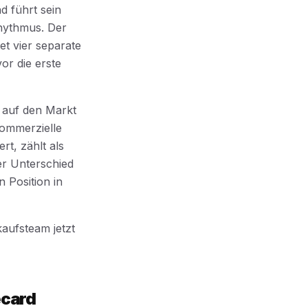
d führt sein
hythmus. Der
t vier separate
or die erste
 auf den Markt
kommerzielle
t, zählt als
er Unterschied
 Position in
kaufsteam jetzt
ecard