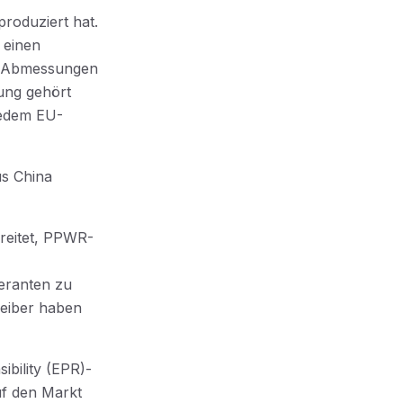
produziert hat.
e einen
en Abmessungen
rung gehört
 jedem EU-
us China
ereitet, PPWR-
eranten zu
reiber haben
ibility (EPR)-
uf den Markt