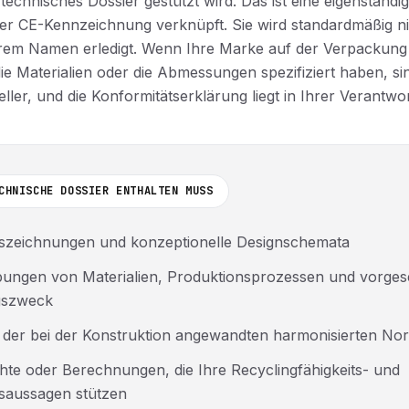
 technisches Dossier gestützt wird. Das ist eine eigenständi
t der CE-Kennzeichnung verknüpft. Sie wird standardmäßig n
Ihrem Namen erledigt. Wenn Ihre Marke auf der Verpackung
die Materialien oder die Abmessungen spezifiziert haben, si
ler, und die Konformitätserklärung liegt in Ihrer Verantwo
CHNISCHE DOSSIER ENTHALTEN MUSS
gszeichnungen und konzeptionelle Designschemata
bungen von Materialien, Produktionsprozessen und vorg
gszweck
e der bei der Konstruktion angewandten harmonisierten N
hte oder Berechnungen, die Ihre Recyclingfähigkeits- und
saussagen stützen