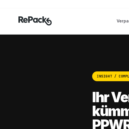
Verpa
INSIGHT / COMP
Ihr V
kümme
PPWR-