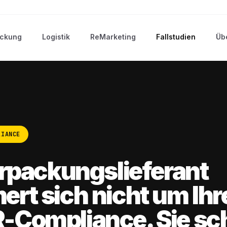
ckung
Logistik
ReMarketing
Fallstudien
Üb
LIANCE
erpackungslieferant
rt sich nicht um Ihr
Compliance. Sie sc