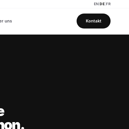
EN
|
DE
|
FR
er uns
Kontakt
e
hon.