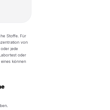
he Stoffe. Für
nzentration von
oder jede
Labortest oder
e eines können
ne
aben.