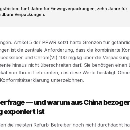
sfristen: fünf Jahre für Einwegverpackungen, zehn Jahre für
ndbare Verpackungen.
gen. Artikel 5 der PPWR setzt harte Grenzen für gefährlic
en ist die zentrale Anforderung, dass die kombinierte Ko
Quecksilber und Chrom(VI) 100 mg/kg über die Verpackung 
nte hinaus nicht überschreiten darf. Sie benötigen einen 
fikat von Ihrem Lieferanten, das diese Werte bestätigt. Ohn
e Konformitätserklärung unterzeichnen.
llerfrage — und warum aus China bezoge
 exponiert ist
, den die meisten Refurb-Betreiber noch nicht durchdacht h