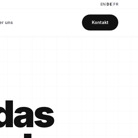
EN
|
DE
|
FR
er uns
Kontakt
 das