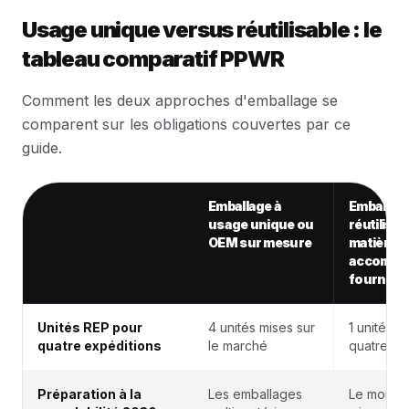
Usage unique versus réutilisable : le
tableau comparatif PPWR
Comment les deux approches d'emballage se
comparent sur les obligations couvertes par ce
guide.
Emballage à
Emballag
Critère
usage unique ou
réutilisa
OEM sur mesure
matière U
accompa
fourniss
Usage unique versus réutilisable : le tableau comparat
Unités REP pour
4 unités mises sur
1 unité, ut
quatre expéditions
le marché
quatre foi
Préparation à la
Les emballages
Le mono-m