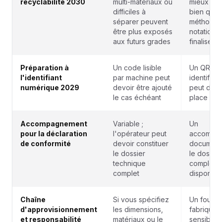
recyclabilité 2030
multi-matériaux ou
mieux pos
difficiles à
bien que 
séparer peuvent
méthodol
être plus exposés
notation r
aux futurs grades
finaliser
Préparation à
Un code lisible
Un QR co
l'identifiant
par machine peut
identifian
numérique 2029
devoir être ajouté
peut déjà
le cas échéant
place le 
Accompagnement
Variable ;
Un
pour la déclaration
l'opérateur peut
accompa
de conformité
devoir constituer
document
le dossier
le dossie
technique
complet p
complet
disponibl
Chaîne
Si vous spécifiez
Un fourni
d'approvisionnement
les dimensions,
fabriqué 
et responsabilité
matériaux ou le
sensibilisé