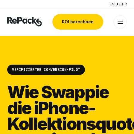
EN
|
DE
|
FR
ROI berechnen
VERIFIZIERTER CONVERSION-PILOT
Wie Swappie
die iPhone-
Kollektionsquot