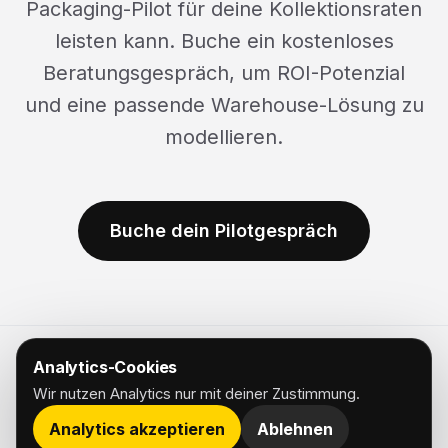
Packaging-Pilot für deine Kollektionsraten
leisten kann. Buche ein kostenloses
Beratungsgespräch, um ROI-Potenzial
und eine passende Warehouse-Lösung zu
modellieren.
Buche dein Pilotgespräch
Analytics-Cookies
© 2026 REPACK. GESTALTUNG DES KREISLAUFES.
Wir nutzen Analytics nur mit deiner Zustimmung.
ÜBER UNS
NUTZUNG & DATENSCHUTZ
Analytics akzeptieren
Ablehnen
LINKEDIN [↗]